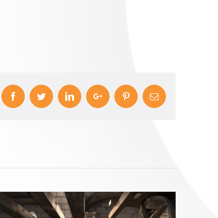
Facebook
Twitter
LinkedIn
Google+
Pinterest
Email