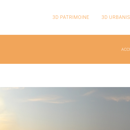
3D PATRIMOINE
3D URBANI
ACC