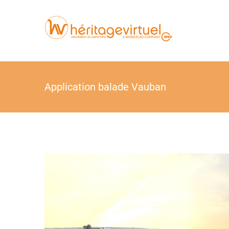
Skip
to
content
Application balade Vauban
View
Larger
Image