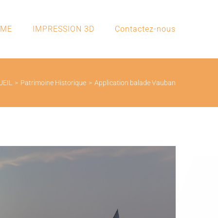
SME
IMPRESSION 3D
Contactez-nous
UEIL
>
Patrimoine Historique
>
Application balade Vauban